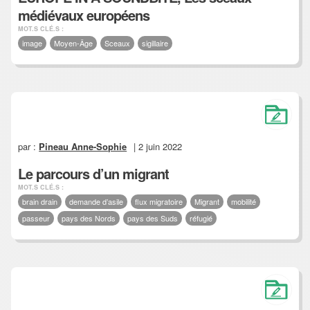
médiévaux européens
MOT.S CLÉ.S :
image
Moyen-Âge
Sceaux
sigillaire
par :
Pineau Anne-Sophie
| 2 juin 2022
Le parcours d’un migrant
MOT.S CLÉ.S :
brain drain
demande d’asile
flux migratoire
Migrant
mobilité
passeur
pays des Nords
pays des Suds
réfugié