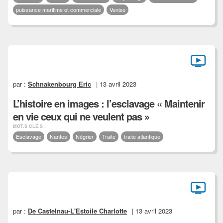
puissance maritime et commerciale
Venise
par :
Schnakenbourg Eric
| 13 avril 2023
L’histoire en images : l’esclavage « Maintenir
en vie ceux qui ne veulent pas »
MOT.S CLÉ.S :
Esclavage
Nantes
Négrier
Traite
traite atlantique
par :
De Castelnau-L'Estoile Charlotte
| 13 avril 2023