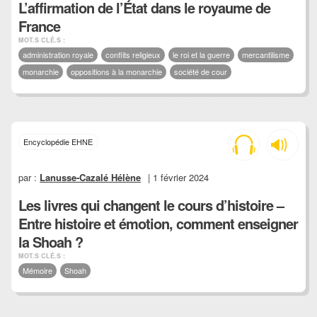
L’affirmation de l’État dans le royaume de
France
MOT.S CLÉ.S :
administration royale
conflits religieux
le roi et la guerre
mercantilisme
monarchie
oppositions à la monarchie
société de cour
Encyclopédie EHNE
par :
Lanusse-Cazalé Hélène
| 1 février 2024
Les livres qui changent le cours d’histoire –
Entre histoire et émotion, comment enseigner
la Shoah ?
MOT.S CLÉ.S :
Mémoire
Shoah