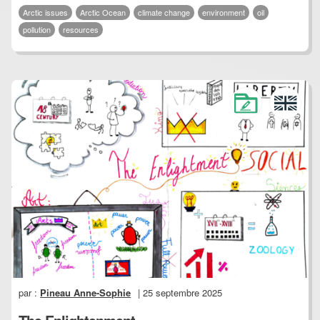
Arctic issues
Arctic Ocean
climate change
environment
oil
pollution
resources
par :
Pineau Anne-Sophie
| 25 septembre 2025