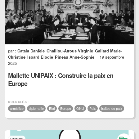
par :
Catala Danièle
Chaillou-Atrous Virginie
Gallard Marie-
Christine
Isoard Elodie
Pineau Anne-Sophie
| 19 septembre
2025
Mallette UNIPAIX : Construire la paix en
Europe
MOT.S CLÉ.S :
armistice
diplomatie
Etat
Europe
ONU
Paix
traités de paix