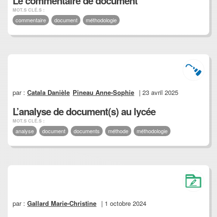
Le commentaire de document
MOT.S CLÉ.S :
commentaire
document
méthodologie
par :
Catala Danièle
Pineau Anne-Sophie
| 23 avril 2025
L’analyse de document(s) au lycée
MOT.S CLÉ.S :
analyse
document
documents
méthode
méthodologie
par :
Gallard Marie-Christine
| 1 octobre 2024