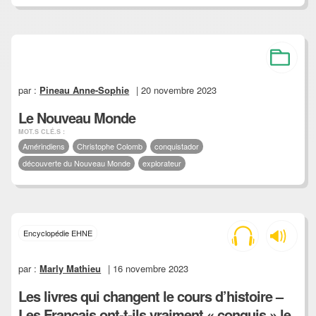
par :
Pineau Anne-Sophie
| 20 novembre 2023
Le Nouveau Monde
MOT.S CLÉ.S :
Amérindiens
Christophe Colomb
conquistador
découverte du Nouveau Monde
explorateur
Encyclopédie EHNE
par :
Marly Mathieu
| 16 novembre 2023
Les livres qui changent le cours d’histoire –
Les Français ont-t-ils vraiment « conquis » le