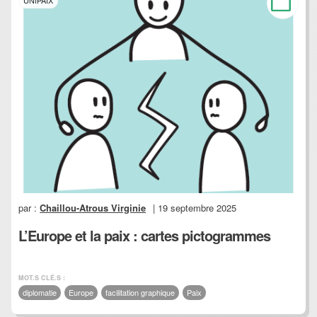
UNIPAIX
par :
Chaillou-Atrous Virginie
| 19 septembre 2025
L’Europe et la paix : cartes pictogrammes
MOT.S CLÉ.S :
diplomatie
Europe
facilitation graphique
Paix