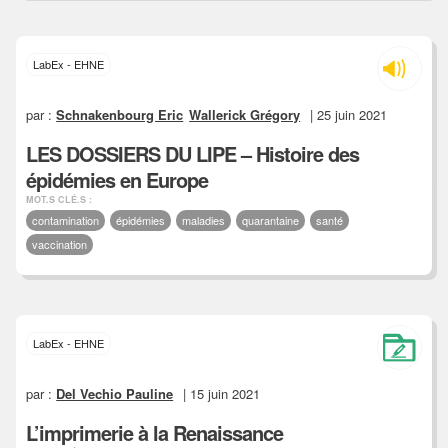
LabEx - EHNE
par :
Schnakenbourg Eric
Wallerick Grégory
| 25 juin 2021
LES DOSSIERS DU LIPE – Histoire des
épidémies en Europe
MOT.S CLÉ.S :
contamination
épidémies
maladies
quarantaine
santé
vaccination
LabEx - EHNE
par :
Del Vechio Pauline
| 15 juin 2021
L’imprimerie à la Renaissance