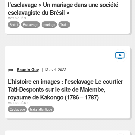
l’esclavage « Un mariage dans une société
esclavagiste du Brésil »
MOT.S CLÉ.S :
Brésil
Esclavage
mariage
Traite
par :
Saupin Guy
| 13 avril 2023
L’histoire en images : l’esclavage Le courtier
Tati-Desponts sur le site de Malembe,
royaume de Kakongo (1786 – 1787)
MOT.S CLÉ.S :
Esclavage
traite atlantique