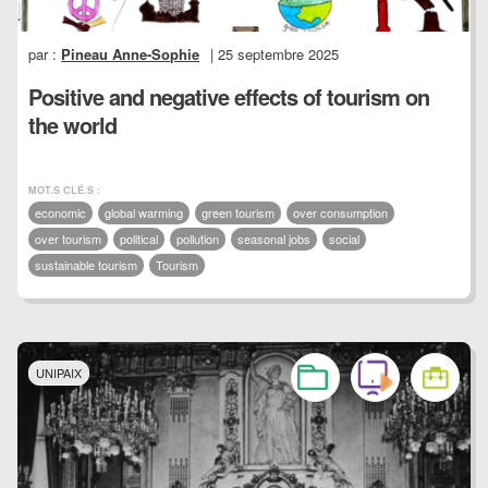
par :
Pineau Anne-Sophie
| 25 septembre 2025
Positive and negative effects of tourism on
the world
MOT.S CLÉ.S :
economic
global warming
green tourism
over consumption
over tourism
political
pollution
seasonal jobs
social
sustainable tourism
Tourism
UNIPAIX