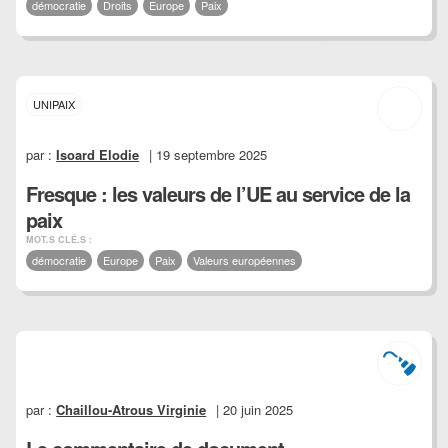
démocratie
Droits
Europe
Paix
UNIPAIX
par :
Isoard Elodie
| 19 septembre 2025
Fresque : les valeurs de l’UE au service de la
paix
MOT.S CLÉ.S :
démocratie
Europe
Paix
Valeurs européennes
par :
Chaillou-Atrous Virginie
| 20 juin 2025