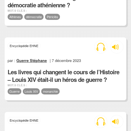
démocratie athénienne ?
MOT.S CLÉ.S :
Athènes
démocratie
Périclès
Encyclopédie EHNE
par :
Guerre Stéphane
| 7 décembre 2023
Les livres qui changent le cours de l’Histoire
– Louis XIV était-il un héros de guerre ?
MOT.S CLÉ.S :
Guerre
Louis XIV
monarchie
Encyclopédie EHNE