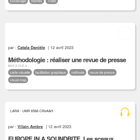
Esclavage
Nantes
Traite
par :
Catala Danièle
| 12 avril 2023
Méthodologie : réaliser une revue de presse
MOT.S CLÉ.S :
carte visuelle
facilitation graphique
méthode
revue de presse
visual map
LARA - UMR 6566 CReAAH
par :
Vilain Ambre
| 12 avril 2023
EUROPE IN A SOUNDBITE, Les sceaux