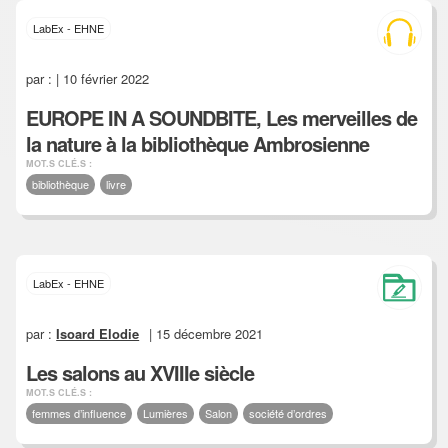
LabEx - EHNE
par :
| 10 février 2022
EUROPE IN A SOUNDBITE, Les merveilles de
la nature à la bibliothèque Ambrosienne
MOT.S CLÉ.S :
bibliothèque
livre
LabEx - EHNE
par :
Isoard Elodie
| 15 décembre 2021
Les salons au XVIIIe siècle
MOT.S CLÉ.S :
femmes d’influence
Lumières
Salon
société d’ordres