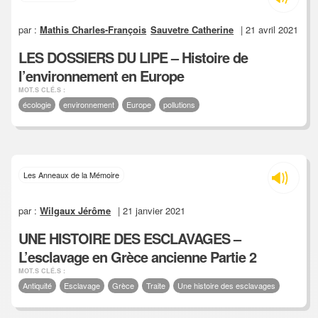
par :
Mathis Charles-François
Sauvetre Catherine
| 21 avril 2021
LES DOSSIERS DU LIPE – Histoire de
l’environnement en Europe
MOT.S CLÉ.S :
écologie
environnement
Europe
pollutions
Les Anneaux de la Mémoire
par :
Wilgaux Jérôme
| 21 janvier 2021
UNE HISTOIRE DES ESCLAVAGES –
L’esclavage en Grèce ancienne Partie 2
MOT.S CLÉ.S :
Antiquité
Esclavage
Grèce
Traite
Une histoire des esclavages