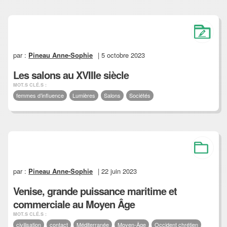
par :
Pineau Anne-Sophie
| 5 octobre 2023
Les salons au XVIIIe siècle
MOT.S CLÉ.S :
femmes d’influence
Lumières
Salons
Sociétés
par :
Pineau Anne-Sophie
| 22 juin 2023
Venise, grande puissance maritime et
commerciale au Moyen Âge
MOT.S CLÉ.S :
civilisation
contact
Méditerranée
Moyen-Âge
Occident chrétien