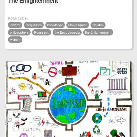
The Enlightenment
MOT.S CLÉ.S :
Diderot
inequalities
knowledge
Montesquieu
Newton
philosophers
Rousseau
the Encyclopedia
the Enlightenment
Voltaire