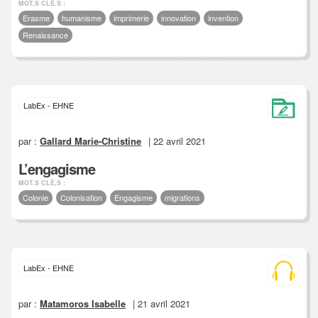
MOT.S CLÉ.S :
Erasme
humanisme
imprimerie
innovation
invention
Renaissance
LabEx - EHNE
par :
Gallard Marie-Christine
| 22 avril 2021
L’engagisme
MOT.S CLÉ.S :
Colonie
Colonisation
Engagisme
migrations
LabEx - EHNE
par :
Matamoros Isabelle
| 21 avril 2021