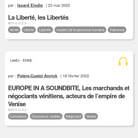
par :
Isoard Elodie
| 23 mai 2022
La Liberté, les Libertés
MOT.S CLÉ.S :
laïcité
Liberté
Libertés
respect de la personne humaine
Tolérance
LabEx - EHNE
par :
Peters-Custot Annick
| 18 février 2022
EUROPE IN A SOUNDBITE, Les marchands et
négociants vénitiens, acteurs de l’empire de
Venise
MOT.S CLÉ.S :
Commerce
Commerce vénitien
Négociant
Venise