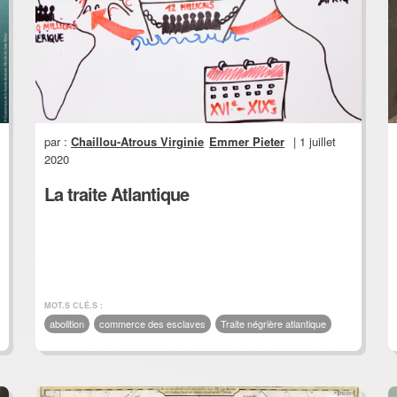
par :
Chaillou-Atrous Virginie
Emmer Pieter
| 1 juillet
2020
La traite Atlantique
MOT.S CLÉ.S :
abolition
commerce des esclaves
Traite négrière atlantique