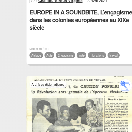
par :
Chaillou-Atrous Virginie
| 3 avril 2021
EUROPE IN A SOUNDBITE, L’engagisme
dans les colonies européennes au XIXe
siècle
MOT.S CLÉ.S :
Afrique
Asie
Engagisme
Inde
migrations
travail
Archives diplomatiques