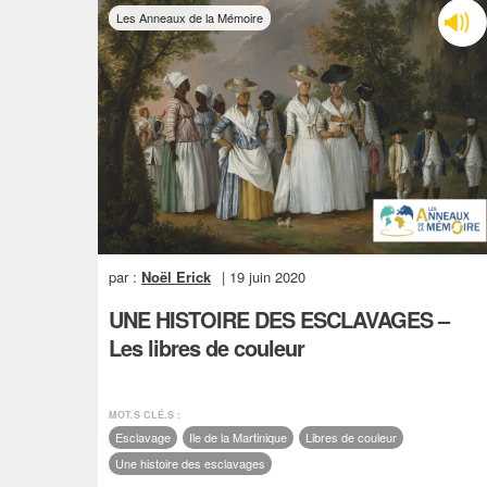
Les Anneaux de la Mémoire
par :
Noël Erick
| 19 juin 2020
UNE HISTOIRE DES ESCLAVAGES –
Les libres de couleur
MOT.S CLÉ.S :
Esclavage
Ile de la Martinique
Libres de couleur
Une histoire des esclavages