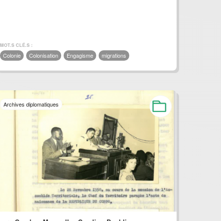
MOT.S CLÉ.S :
Colonie
Colonisation
Engagisme
migrations
Archives diplomatiques