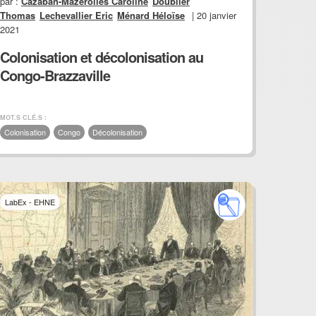
par :
Cazaban-Mazerolles Caroline
Doublier
Thomas
Lechevallier Eric
Ménard Héloïse
| 20 janvier
2021
Colonisation et décolonisation au
Congo-Brazzaville
MOT.S CLÉ.S :
Colonisation
Congo
Décolonisation
LabEx - EHNE