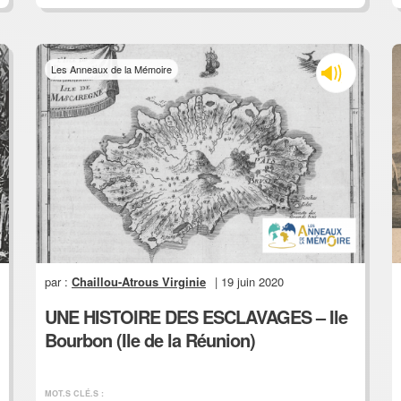
Les Anneaux de la Mémoire
par :
Chaillou-Atrous Virginie
| 19 juin 2020
UNE HISTOIRE DES ESCLAVAGES – Ile
Bourbon (Ile de la Réunion)
MOT.S CLÉ.S :