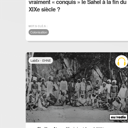
vraiment « conquis » le Sahel à la fin du
XIXe siècle ?
MOT.S CLÉ.S :
Colonisation
LabEx - EHNE