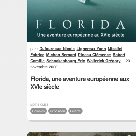
par :
Dufournaud Nicole
Lignereux Yann
Micallef
Fabrice
Michon Bernard
Pineau Clémence
Robert
Camille
Schnakenbourg Eric
Wallerick Grégory
| 20
novembre 2020
Florida, une aventure européenne aux
XVIe siècle
MOT.S CLÉ.S :
Colonies
exposition
Guerre