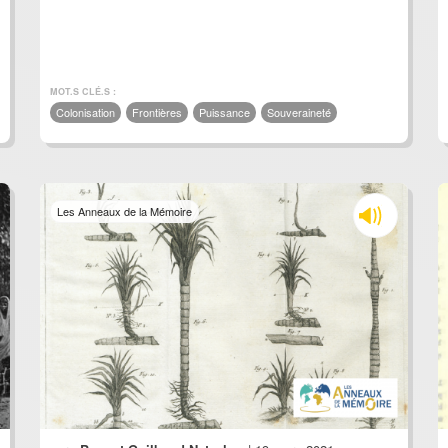
MOT.S CLÉ.S :
Colonisation
Frontières
Puissance
Souveraineté
Les Anneaux de la Mémoire