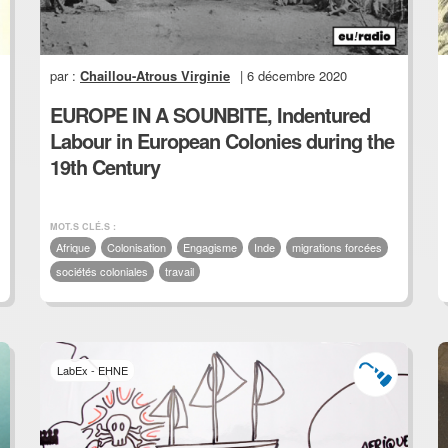
par :
Chaillou-Atrous Virginie
| 6 décembre 2020
EUROPE IN A SOUNBITE, Indentured
Labour in European Colonies during the
19th Century
MOT.S CLÉ.S :
Afrique
Colonisation
Engagisme
Inde
migrations forcées
sociétés coloniales
travail
LabEx - EHNE