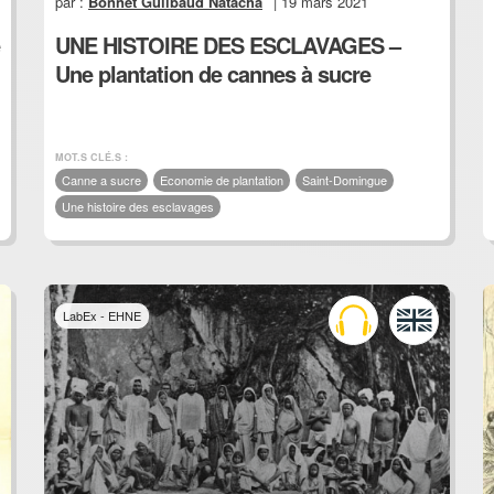
par :
Bonnet Guilbaud Natacha
| 19 mars 2021
UNE HISTOIRE DES ESCLAVAGES –
Une plantation de cannes à sucre
MOT.S CLÉ.S :
Canne a sucre
Economie de plantation
Saint-Domingue
Une histoire des esclavages
LabEx - EHNE