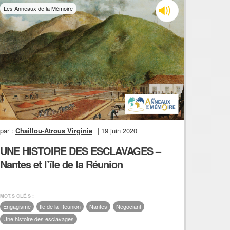
Les Anneaux de la Mémoire
par :
Chaillou-Atrous Virginie
| 19 juin 2020
UNE HISTOIRE DES ESCLAVAGES –
Nantes et l’île de la Réunion
MOT.S CLÉ.S :
Engagisme
Ile de la Réunion
Nantes
Négociant
Une histoire des esclavages