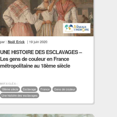
par :
Noël Erick
| 19 juin 2020
UNE HISTOIRE DES ESCLAVAGES –
Les gens de couleur en France
métropolitaine au 18ème siècle
MOT.S CLÉ.S :
18ème siècle
Esclavage
France
Gens de couleur
Une histoire des esclavages