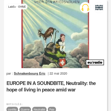
LabEx - EHNE
par :
Schnakenbourg Eric
| 22 mai 2020
EUROPE IN A SOUNDBITE, Neutrality: the
hope of living in peace amid war
MOT.S CLÉ.S :
conflits
Guerre
Neutralité
Paix