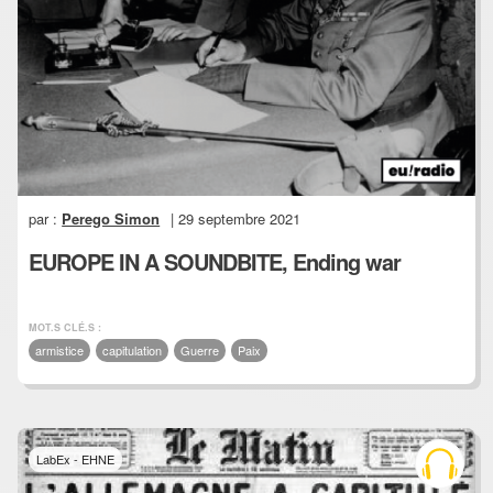
par :
Perego Simon
| 29 septembre 2021
EUROPE IN A SOUNDBITE, Ending war
MOT.S CLÉ.S :
armistice
capitulation
Guerre
Paix
LabEx - EHNE