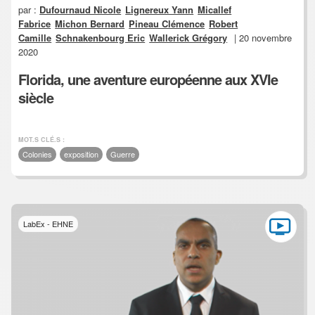
par :
Dufournaud Nicole
Lignereux Yann
Micallef
Fabrice
Michon Bernard
Pineau Clémence
Robert
Camille
Schnakenbourg Eric
Wallerick Grégory
| 20 novembre
2020
Florida, une aventure européenne aux XVIe
siècle
MOT.S CLÉ.S :
Colonies
exposition
Guerre
LabEx - EHNE