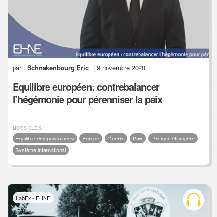
par :
Schnakenbourg Eric
| 9 novembre 2020
Equilibre européen: contrebalancer
l’hégémonie pour pérenniser la paix
MOT.S CLÉ.S :
Equilibre des puissances
Europe
Guerre
Paix
Politique étrangère
Système international
LabEx - EHNE