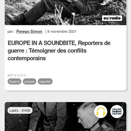
par :
Perego Simon
| 8 novembre 2021
EUROPE IN A SOUNDBITE, Reporters de
guerre : Témoigner des conflits
contemporains
MOT.S CLÉ.S :
Guerre
presse
reporter
LabEx - EHNE