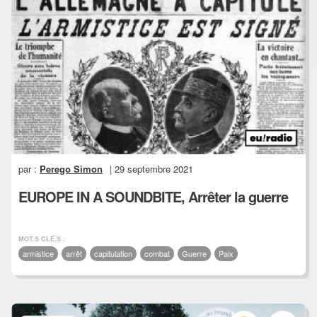
par :
Perego Simon
| 29 septembre 2021
EUROPE IN A SOUNDBITE, Arrêter la guerre
MOT.S CLÉ.S :
armistice
arrêt
capitulation
combat
Guerre
Paix