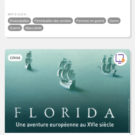
MOT.S CLÉ.S :
Emancipation
Féminisation des armées
Femmes en guerre
Genre
Guerre
Masculinité
CRHIA