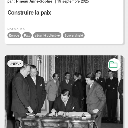
par :
Pineau Anne-Sophie
| 19 septembre 2025
Construire la paix
MOT.S CLÉ.S :
Europe
Paix
sécurité collective
Souveraineté
UNIPAIX