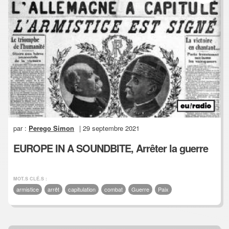
par :
Perego Simon
| 29 septembre 2021
EUROPE IN A SOUNDBITE, Arrêter la guerre
MOT.S CLÉ.S :
armistice
arrêt
capitulation
combat
Guerre
Paix