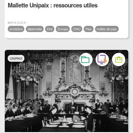
Mallette Unipaix : ressources utiles
MOT.S CLÉ.S :
armistice
diplomatie
Etat
Europe
ONU
Paix
traités de paix
UNIPAIX