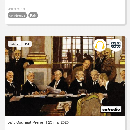
MOT.S CLÉ.S :
conférence
Paix
LabEx - EHNE
par :
Couhaut Pierre
| 23 mai 2020