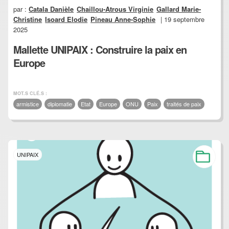
par :
Catala Danièle
Chaillou-Atrous Virginie
Gallard Marie-
Christine
Isoard Elodie
Pineau Anne-Sophie
| 19 septembre
2025
Mallette UNIPAIX : Construire la paix en
Europe
MOT.S CLÉ.S :
armistice
diplomatie
Etat
Europe
ONU
Paix
traités de paix
UNIPAIX