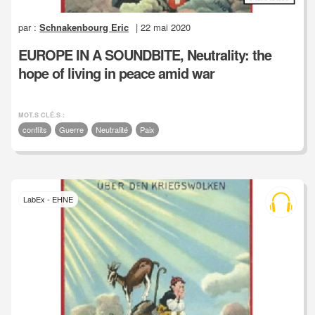
par :
Schnakenbourg Eric
| 22 mai 2020
EUROPE IN A SOUNDBITE, Neutrality: the
hope of living in peace amid war
MOT.S CLÉ.S :
conflits
Guerre
Neutralité
Paix
LabEx - EHNE