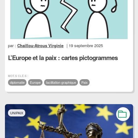
par :
Chaillou-Atrous Virginie
| 19 septembre 2025
L’Europe et la paix : cartes pictogrammes
MOT.S CLÉ.S :
diplomatie
Europe
facilitation graphique
Paix
UNIPAIX