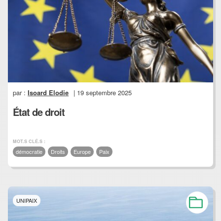
par :
Isoard Elodie
| 19 septembre 2025
État de droit
MOT.S CLÉ.S :
démocratie
Droits
Europe
Paix
UNIPAIX