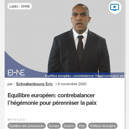
LabEx - EHNE
par :
Schnakenbourg Eric
| 9 novembre 2020
Equilibre européen: contrebalancer
l’hégémonie pour pérenniser la paix
MOT.S CLÉ.S :
Equilibre des puissances
Europe
Guerre
Paix
Politique étrangère