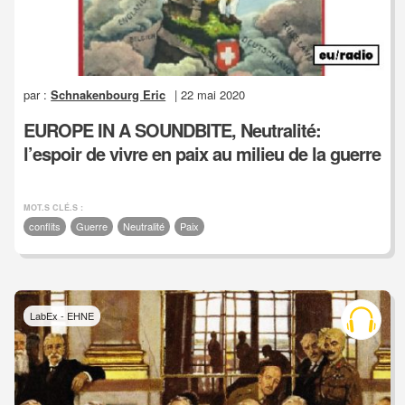
par :
Schnakenbourg Eric
| 22 mai 2020
EUROPE IN A SOUNDBITE, Neutralité:
l’espoir de vivre en paix au milieu de la guerre
MOT.S CLÉ.S :
conflits
Guerre
Neutralité
Paix
LabEx - EHNE