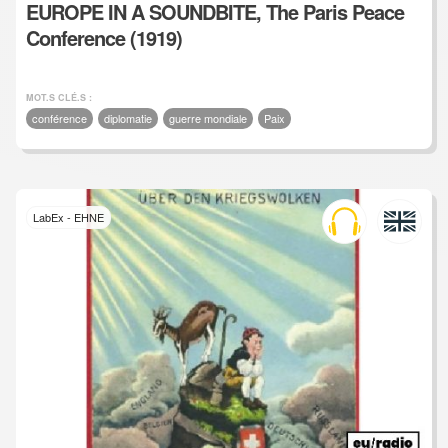
EUROPE IN A SOUNDBITE, The Paris Peace
Conference (1919)
MOT.S CLÉ.S :
conférence
diplomatie
guerre mondiale
Paix
LabEx - EHNE