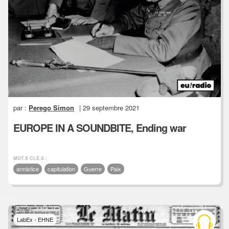
par :
Perego Simon
| 29 septembre 2021
EUROPE IN A SOUNDBITE, Ending war
MOT.S CLÉ.S :
armistice
capitulation
Guerre
Paix
LabEx - EHNE