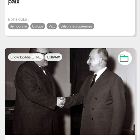
paix
MOT.S CLÉ.S :
démocratie
Europe
Paix
Valeurs européennes
Encyclopédie EHNE
UNIPAIX