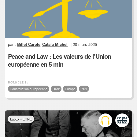
par :
Billet Carole
Catala Michel
| 20 mars 2025
Peace and Law : Les valeurs de l’Union
européenne en 5 min
MOT.S CLÉ.S :
Construction européenne
Droit
Europe
Paix
LabEx - EHNE