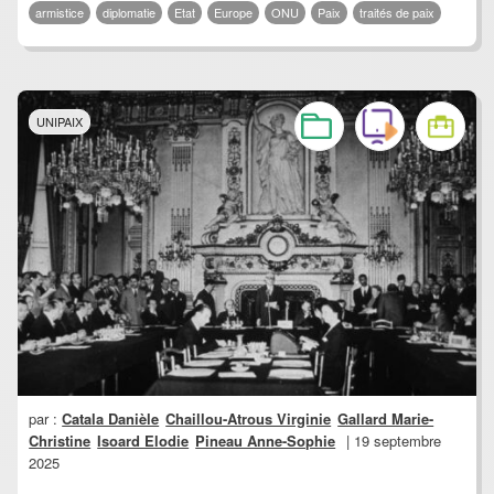
armistice
diplomatie
Etat
Europe
ONU
Paix
traités de paix
UNIPAIX
par :
Catala Danièle
Chaillou-Atrous Virginie
Gallard Marie-
Christine
Isoard Elodie
Pineau Anne-Sophie
| 19 septembre
2025