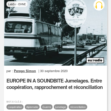
LabEx - EHNE
par :
Perego Simon
| 30 septembre 2020
EUROPE IN A SOUNDBITE Jumelages. Entre
coopération, rapprochement et réconciliation
MOT.S CLÉ.S :
coopération
diplomatie
Guerre
jumelage
réconciliation