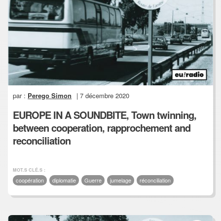
par :
Perego Simon
| 7 décembre 2020
EUROPE IN A SOUNDBITE, Town twinning,
between cooperation, rapprochement and
reconciliation
MOT.S CLÉ.S :
coopération
diplomatie
Guerre
jumelage
réconciliation