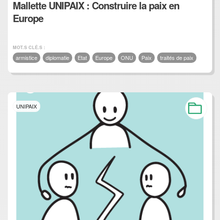
Mallette UNIPAIX : Construire la paix en
Europe
MOT.S CLÉ.S :
armistice
diplomatie
Etat
Europe
ONU
Paix
traités de paix
UNIPAIX