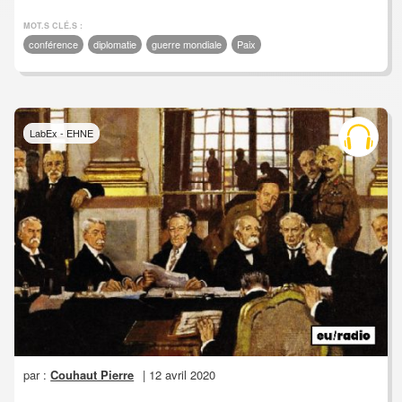
MOT.S CLÉ.S :
conférence
diplomatie
guerre mondiale
Paix
LabEx - EHNE
par :
Couhaut Pierre
| 12 avril 2020