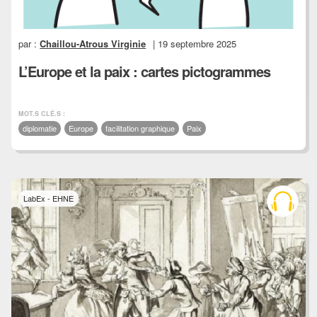
par :
Chaillou-Atrous Virginie
| 19 septembre 2025
L’Europe et la paix : cartes pictogrammes
MOT.S CLÉ.S :
diplomatie
Europe
facilitation graphique
Paix
LabEx - EHNE