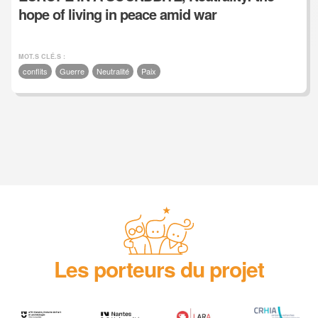
hope of living in peace amid war
MOT.S CLÉ.S :
conflits
Guerre
Neutralité
Paix
Les porteurs du projet