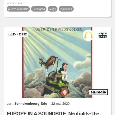
MOT.S CLÉ.S :
guerre mondiale
Leningrad
siège
violences
LabEx - EHNE
par :
Schnakenbourg Eric
| 22 mai 2020
EUROPE IN A SOUNDBITE, Neutrality: the