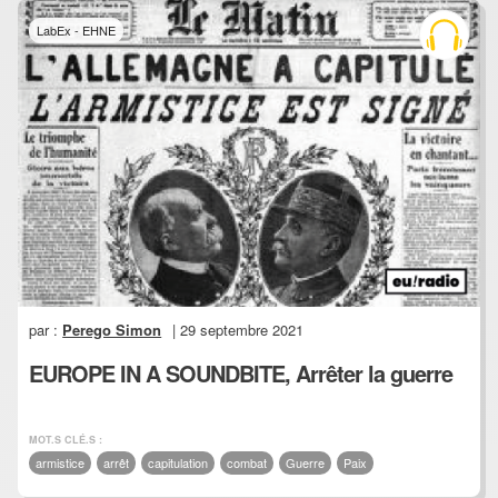
LabEx - EHNE
par :
Perego Simon
| 29 septembre 2021
EUROPE IN A SOUNDBITE, Arrêter la guerre
MOT.S CLÉ.S :
armistice
arrêt
capitulation
combat
Guerre
Paix