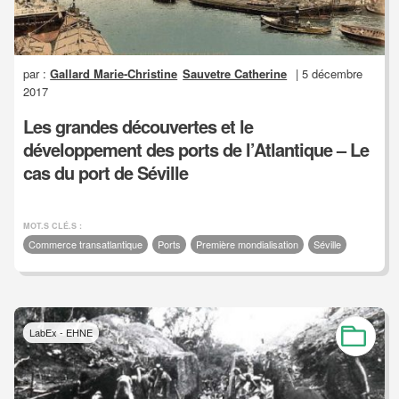
par :
Gallard Marie-Christine
Sauvetre Catherine
| 5 décembre
2017
Les grandes découvertes et le
développement des ports de l’Atlantique – Le
cas du port de Séville
MOT.S CLÉ.S :
Commerce transatlantique
Ports
Première mondialisation
Séville
LabEx - EHNE