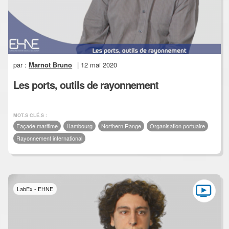
par :
Marnot Bruno
| 12 mai 2020
Les ports, outils de rayonnement
MOT.S CLÉ.S :
Façade maritime
Hambourg
Northern Range
Organisation portuaire
Rayonnement international
LabEx - EHNE