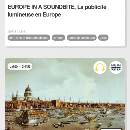
EUROPE IN A SOUNDBITE, La publicité
lumineuse en Europe
MOT.S CLÉ.S :
circulations transatlantiques
lampes
publicité lumineuse
villes
LabEx - EHNE