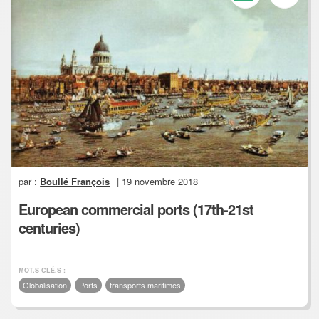
par :
Boullé François
| 19 novembre 2018
European commercial ports (17th-21st
centuries)
MOT.S CLÉ.S :
Globalisation
Ports
transports maritimes