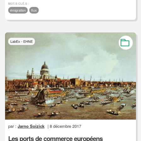
MOT.S CLÉ.S :
émigration
flux
LabEx - EHNE
par :
Jarno Soizick
| 8 décembre 2017
Les ports de commerce européens