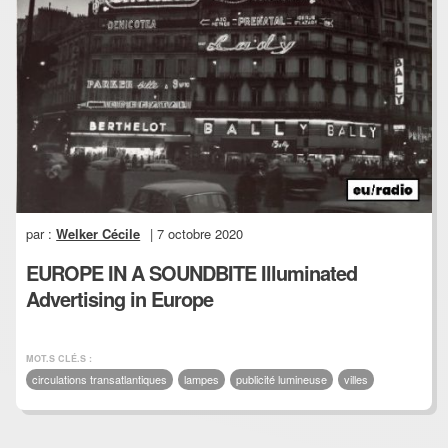
par :
Welker Cécile
| 7 octobre 2020
EUROPE IN A SOUNDBITE Illuminated
Advertising in Europe
MOT.S CLÉ.S :
circulations transatlantiques
lampes
publicité lumineuse
villes