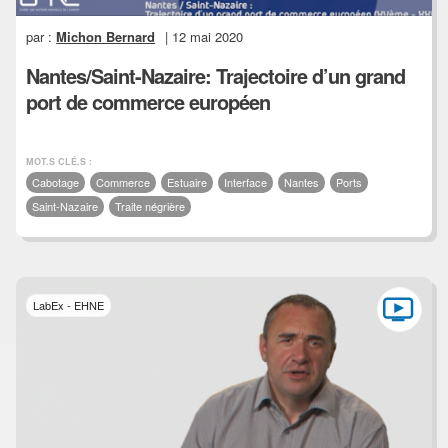
par :
Michon Bernard
| 12 mai 2020
Nantes/Saint-Nazaire: Trajectoire d’un grand
port de commerce européen
MOT.S CLÉ.S :
Cabotage
Commerce
Estuaire
Interface
Nantes
Ports
Saint-Nazaire
Traite négrière
LabEx - EHNE