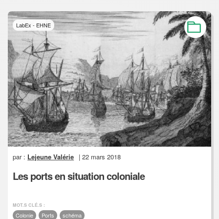
LabEx - EHNE
par :
Lejeune Valérie
| 22 mars 2018
Les ports en situation coloniale
MOT.S CLÉ.S :
Colonie
Ports
schéma