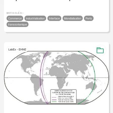
MOT.S CLÉ.S :
Commerce
industrialisation
Interface
Mondialisation
Ports
transocéanique
LabEx - EHNE