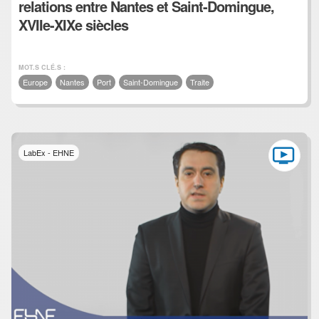
relations entre Nantes et Saint-Domingue,
XVIIe-XIXe siècles
MOT.S CLÉ.S :
Europe
Nantes
Port
Saint-Domingue
Traite
LabEx - EHNE