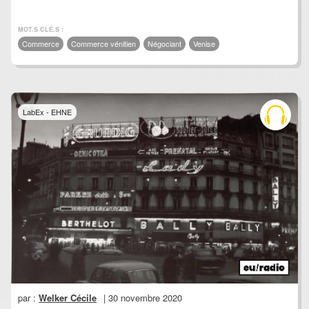
MOT.S CLÉ.S :
Commerce
Commerce vénitien
Négociant
Venise
LabEx - EHNE
par :
Welker Cécile
| 30 novembre 2020