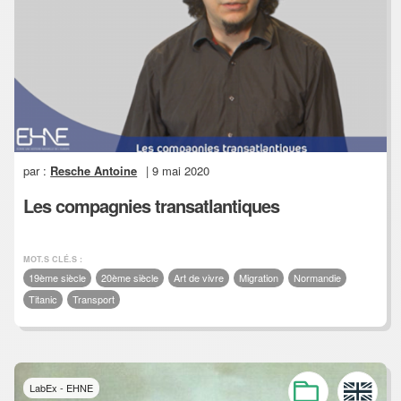
par :
Resche Antoine
| 9 mai 2020
Les compagnies transatlantiques
MOT.S CLÉ.S :
19ème siècle
20ème siècle
Art de vivre
Migration
Normandie
Titanic
Transport
LabEx - EHNE