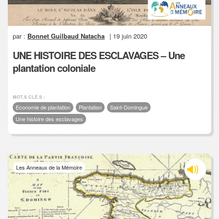
par :
Bonnet Guilbaud Natacha
| 19 juin 2020
UNE HISTOIRE DES ESCLAVAGES – Une
plantation coloniale
MOT.S CLÉ.S :
Economie de plantation
Plantation
Saint-Domingue
Une histoire des esclavages
Les Anneaux de la Mémoire