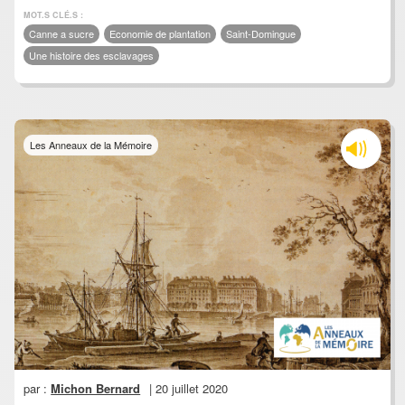
MOT.S CLÉ.S :
Canne a sucre
Economie de plantation
Saint-Domingue
Une histoire des esclavages
Les Anneaux de la Mémoire
par :
Michon Bernard
| 20 juillet 2020