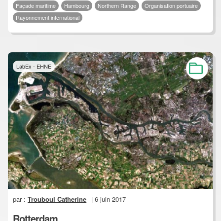
Façade maritime
Hambourg
Northern Range
Organisation portuaire
Rayonnement international
LabEx - EHNE
par :
Trouboul Catherine
| 6 juin 2017
Rotterdam