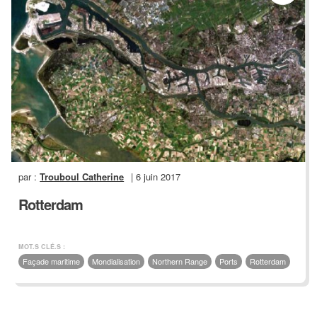
par :
Trouboul Catherine
| 6 juin 2017
Rotterdam
MOT.S CLÉ.S :
Façade maritime
Mondialisation
Northern Range
Ports
Rotterdam