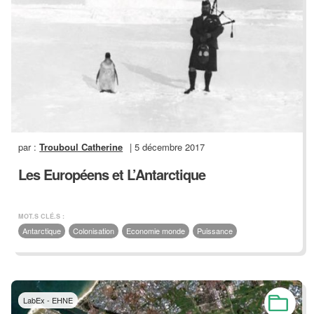
par :
Trouboul Catherine
| 5 décembre 2017
Les Européens et L’Antarctique
MOT.S CLÉ.S :
Antarctique
Colonisation
Economie monde
Puissance
LabEx - EHNE