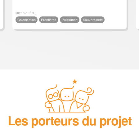
MOT.S CLÉ.S :
Colonisation
Frontières
Puissance
Souveraineté
Les porteurs du projet