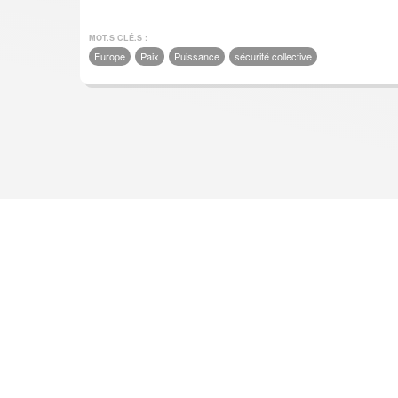
MOT.S CLÉ.S :
Europe
Paix
Puissance
sécurité collective