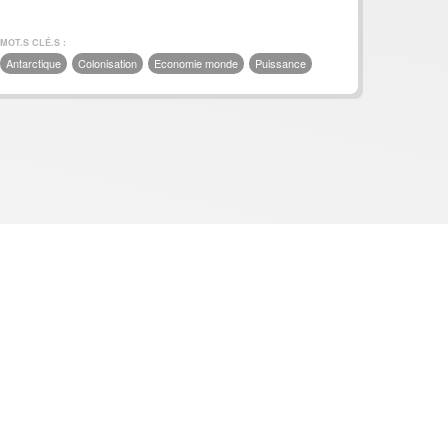
MOT.S CLÉ.S :
Antarctique
Colonisation
Economie monde
Puissance