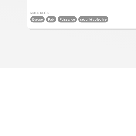
MOT.S CLÉ.S :
Europe
Paix
Puissance
sécurité collective