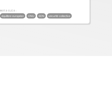
MOT.S CLÉ.S :
équilibre européen
ONU
SDN
sécurité collective