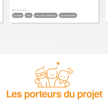
MOT.S CLÉ.S :
Europe
Paix
sécurité collective
Souveraineté
Les porteurs du projet