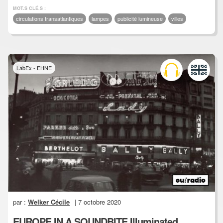
MOT.S CLÉ.S :
circulations transatlantiques
lampes
publicité lumineuse
villes
LabEx - EHNE
par :
Welker Cécile
| 7 octobre 2020
EUROPE IN A SOUNDBITE Illuminated