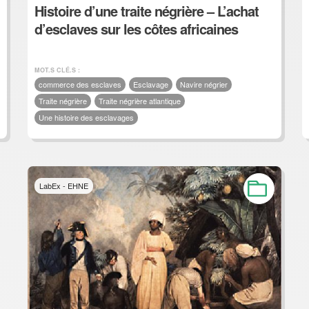
Histoire d’une traite négrière – L’achat
d’esclaves sur les côtes africaines
MOT.S CLÉ.S :
commerce des esclaves
Esclavage
Navire négrier
Traite négrière
Traite négrière atlantique
Une histoire des esclavages
LabEx - EHNE