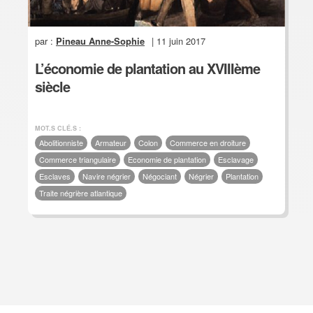
par :
Pineau Anne-Sophie
| 11 juin 2017
L’économie de plantation au XVIIIème
siècle
MOT.S CLÉ.S :
Abolitionniste
Armateur
Colon
Commerce en droiture
Commerce triangulaire
Economie de plantation
Esclavage
Esclaves
Navire négrier
Négociant
Négrier
Plantation
Traite négrière atlantique