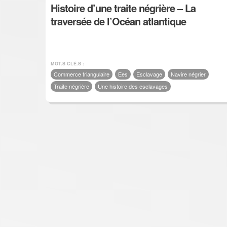
Histoire d’une traite négrière – La
traversée de l’Océan atlantique
MOT.S CLÉ.S :
Commerce triangulaire
Ees
Esclavage
Navire négrier
Traite négrière
Une histoire des esclavages