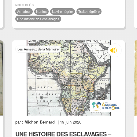
MOT.S CLÉ.S :
Armateur
Nantes
Navire négrier
Traite négrière
Une histoire des esclavages
Les Anneaux de la Mémoire
par :
Michon Bernard
| 19 juin 2020
UNE HISTOIRE DES ESCLAVAGES –