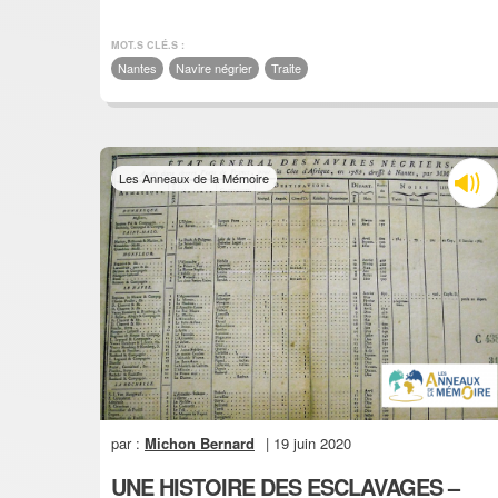
MOT.S CLÉ.S :
Nantes
Navire négrier
Traite
Les Anneaux de la Mémoire
par :
Michon Bernard
| 19 juin 2020
UNE HISTOIRE DES ESCLAVAGES –