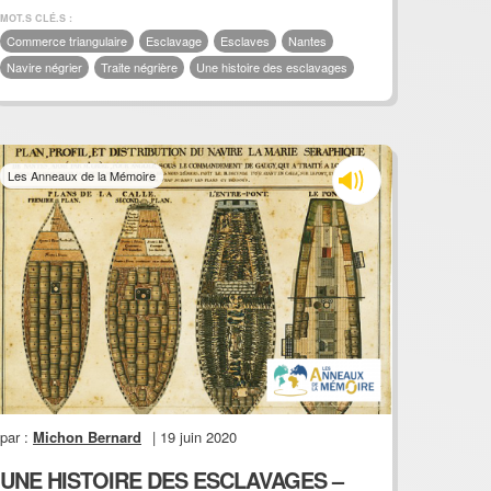
MOT.S CLÉ.S :
Commerce triangulaire
Esclavage
Esclaves
Nantes
Navire négrier
Traite négrière
Une histoire des esclavages
Les Anneaux de la Mémoire
par :
Michon Bernard
| 19 juin 2020
UNE HISTOIRE DES ESCLAVAGES –