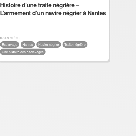
Histoire d’une traite négrière –
L’armement d’un navire négrier à Nantes
MOT.S CLÉ.S :
Esclavage
Nantes
Navire négrier
Traite négrière
Une histoire des esclavages