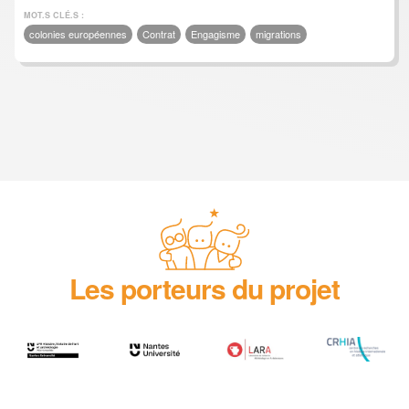
MOT.S CLÉ.S :
colonies européennes
Contrat
Engagisme
migrations
Les porteurs du projet