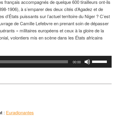
 français accompagnés de quelque 600 tirailleurs ont-ils
898-1906), à s’emparer des deux cités d’Agadez et de
 d’États puissants sur l’actuel territoire du Niger ? C’est
ouvrage de Camille Lefebvre en prenant soin de dépasser
quérants » militaires européens et ceux à la gloire de la
onial, volontiers mis en scène dans les États africains
Utilisez
00:00
les
flèches
haut/bas
pour
augmenter
ou
diminuer
nt
:
Euradionantes
le
volume.