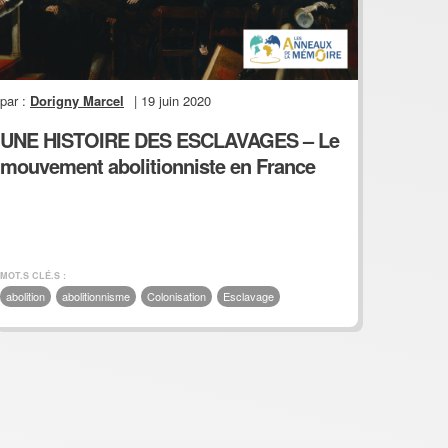
par :
Dorigny Marcel
| 19 juin 2020
UNE HISTOIRE DES ESCLAVAGES – Le
mouvement abolitionniste en France
MOT.S CLÉ.S :
abolition
abolitionnisme
Colonisation
Esclavage