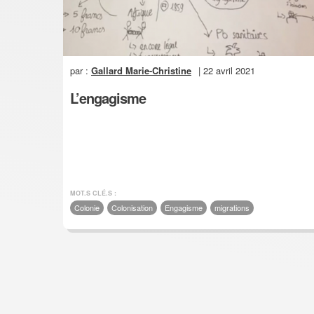
par :
Gallard Marie-Christine
| 22 avril 2021
L’engagisme
MOT.S CLÉ.S :
Colonie
Colonisation
Engagisme
migrations