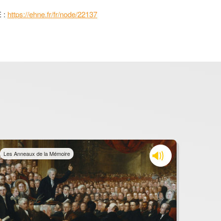
E :
https://ehne.fr/fr/node/22137
Les Anneaux de la Mémoire