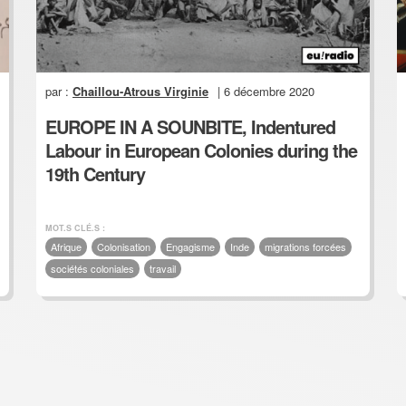
par :
Chaillou-Atrous Virginie
| 6 décembre 2020
EUROPE IN A SOUNBITE, Indentured
Labour in European Colonies during the
19th Century
MOT.S CLÉ.S :
Afrique
Colonisation
Engagisme
Inde
migrations forcées
sociétés coloniales
travail