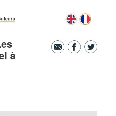
buteurs
Les
el à