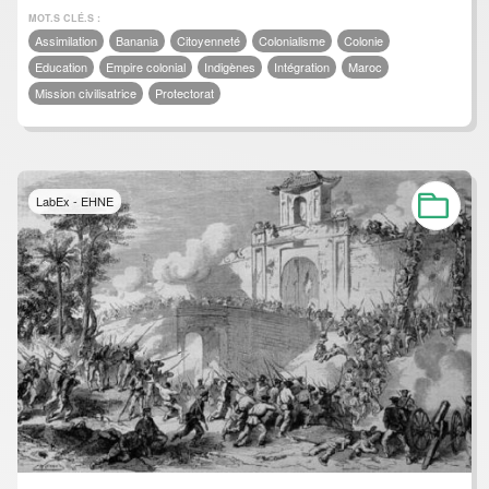
MOT.S CLÉ.S :
Assimilation
Banania
Citoyenneté
Colonialisme
Colonie
Education
Empire colonial
Indigènes
Intégration
Maroc
Mission civilisatrice
Protectorat
LabEx - EHNE