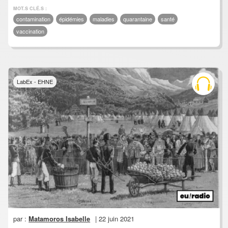
MOT.S CLÉ.S :
contamination
épidémies
maladies
quarantaine
santé
vaccination
LabEx - EHNE
par :
Matamoros Isabelle
| 22 juin 2021