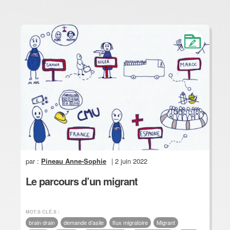
par :
Pineau Anne-Sophie
| 2 juin 2022
Le parcours d’un migrant
MOT.S CLÉ.S :
brain drain
demande d’asile
flux migratoire
Migrant