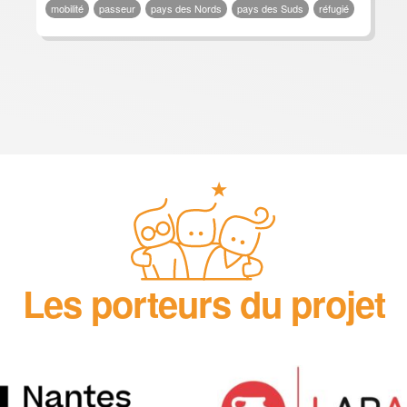
mobilité
passeur
pays des Nords
pays des Suds
réfugié
Les porteurs du projet