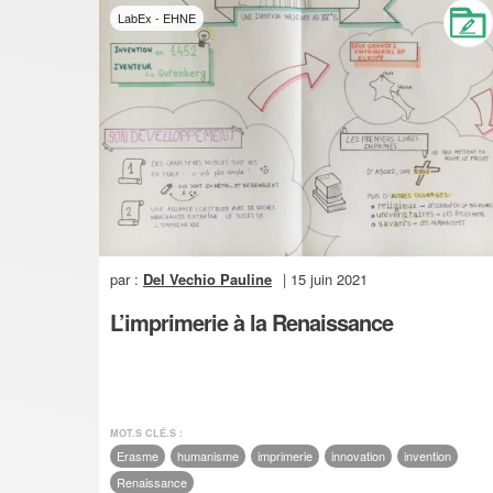
LabEx - EHNE
par :
Del Vechio Pauline
| 15 juin 2021
L’imprimerie à la Renaissance
MOT.S CLÉ.S :
Erasme
humanisme
imprimerie
innovation
invention
Renaissance