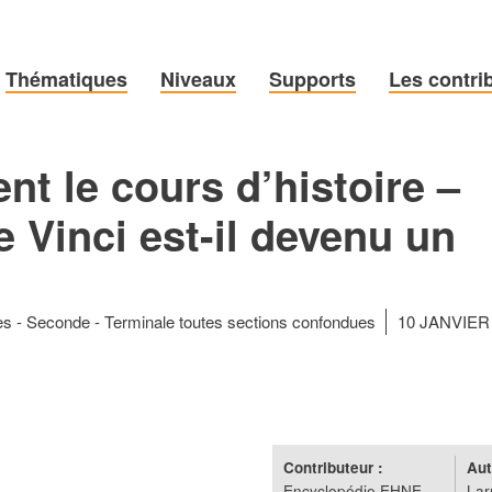
Thématiques
Niveaux
Supports
Les contri
nt le cours d’histoire –
Vinci est-il devenu un
es
Seconde
Terminale toutes sections confondues
10 JANVIER
Contributeur :
Aut
Encyclopédie EHNE
Lar