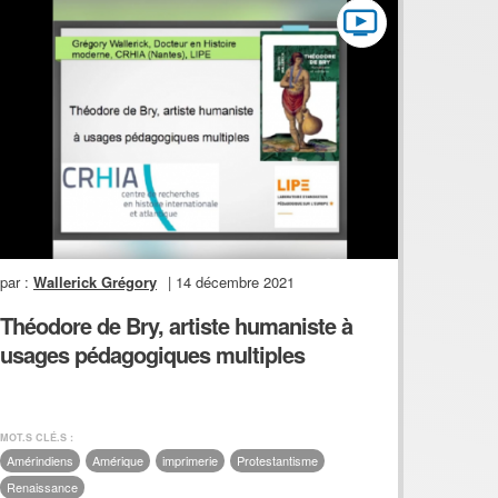
par :
Wallerick Grégory
| 14 décembre 2021
Théodore de Bry, artiste humaniste à
usages pédagogiques multiples
MOT.S CLÉ.S :
Amérindiens
Amérique
imprimerie
Protestantisme
Renaissance