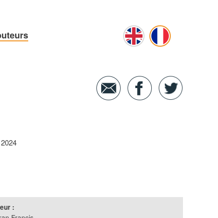
buteurs
 2024
eur :
ran Françis