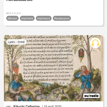
MOT.S CLÉ.S :
diffusion
imprimerie
imprimeurs
Renaissance
LabEx - EHNE
par :
Kikuchi Catherine
| 19 avril 2020