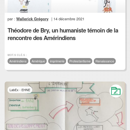
par :
Wallerick Grégory
| 14 décembre 2021
Théodore de Bry, un humaniste témoin de la
rencontre des Amérindiens
MOT.S CLÉ.S :
Amérindiens
Amérique
imprimerie
Protestantisme
Renaissance
LabEx - EHNE