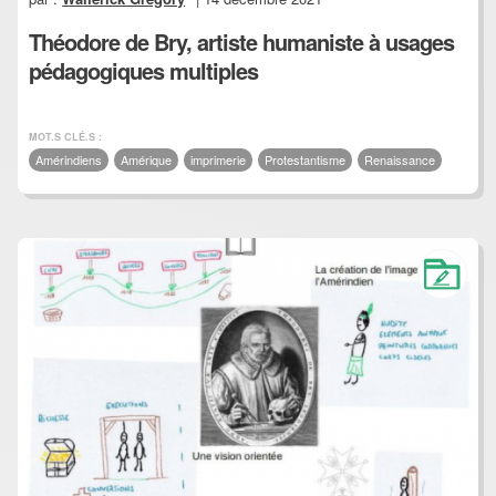
Théodore de Bry, artiste humaniste à usages
pédagogiques multiples
MOT.S CLÉ.S :
Amérindiens
Amérique
imprimerie
Protestantisme
Renaissance