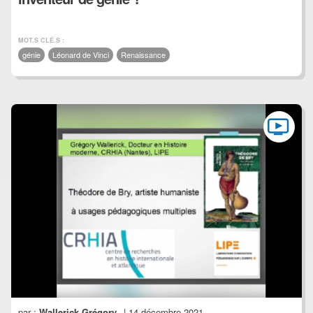
MOT.S CLÉ.S :
génie
Léonard de Vinci
Renaissance
par :
Wallerick Grégory
| 14 décembre 2021