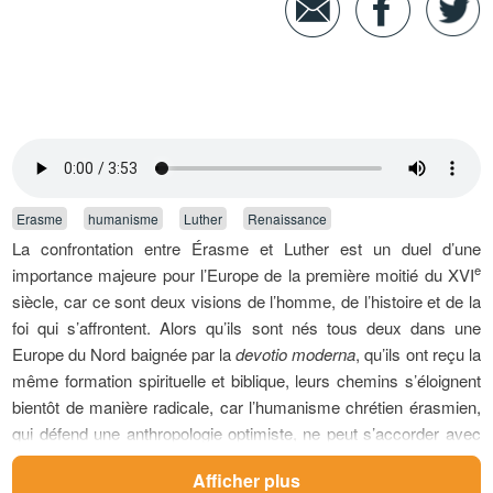
Erasme
humanisme
Luther
Renaissance
La confrontation entre Érasme et Luther est un duel d’une
e
importance majeure pour l’Europe de la première moitié du
XVI
siècle, car ce sont deux visions de l’homme, de l’histoire et de la
foi qui s’affrontent. Alors qu’ils sont nés tous deux dans une
Europe du Nord baignée par la
devotio moderna
, qu’ils ont reçu la
même formation spirituelle et biblique, leurs chemins s’éloignent
bientôt de manière radicale, car l’humanisme chrétien érasmien,
qui défend une anthropologie optimiste, ne peut s’accorder avec
le désespoir de la Réforme. En outre, la préférence d’Érasme
Afficher plus
pour les écrits d’Origène et de saint Jérôme, au détriment de