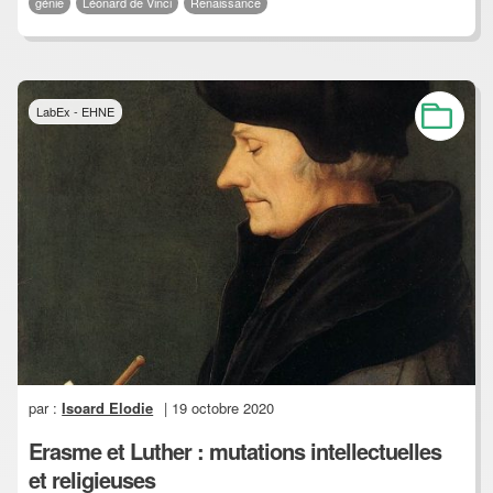
génie
Léonard de Vinci
Renaissance
LabEx - EHNE
par :
Isoard Elodie
| 19 octobre 2020
Erasme et Luther : mutations intellectuelles
et religieuses