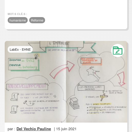
MOT.S CLÉ.S :
humanisme
Réforme
LabEx - EHNE
par :
Del Vechio Pauline
| 15 juin 2021