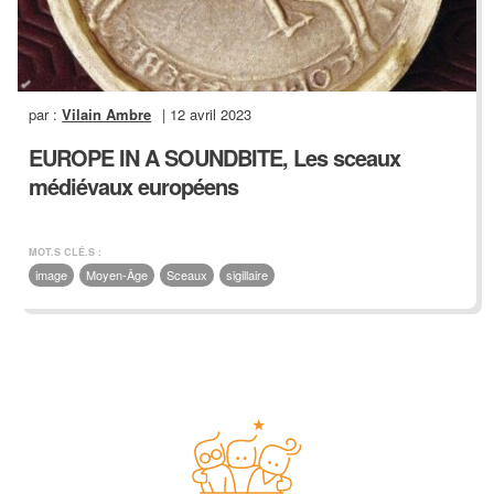
par :
Vilain Ambre
| 12 avril 2023
EUROPE IN A SOUNDBITE, Les sceaux
médiévaux européens
MOT.S CLÉ.S :
image
Moyen-Âge
Sceaux
sigillaire