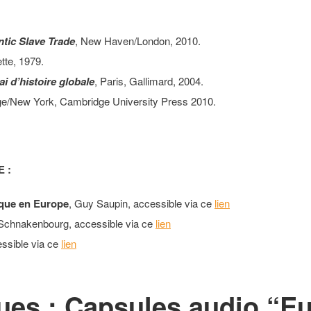
ntic Slave Trade
, New Haven/London, 2010.
tte, 1979.
ai d’histoire globale
, Paris, Gallimard, 2004.
ge/New York, Cambridge University Press 2010.
E :
tique en Europe
, Guy Saupin, accessible via ce
lien
 Schnakenbourg, accessible via ce
lien
essible via ce
lien
es : Capsules audio “Eu