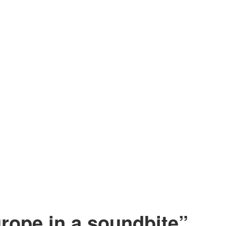
rope in a soundbite”