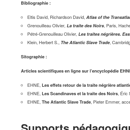
Bibliographie :
Eltis David, Richardson David,
Atlas of the Transatla
Grenouilleau Olivier
,
La traite des Noirs
, Paris, Hache
Pétré-Grenouilleau Olivier
,
Les traites négrières. Ess
Klein, Herbert S.,
The Atlantic Slave Trade
, Cambrid
Sitographie :
Articles scientifiques en ligne sur l’encyclopédie EHN
EHNE,
Les effets retour de la traite négrière atlan
EHNE,
Les Scandinaves et la traite des Noirs
, Éric
EHNE,
The Atlantic Slave Trade
, Pieter Emmer, acc
Supports pédagogiqu