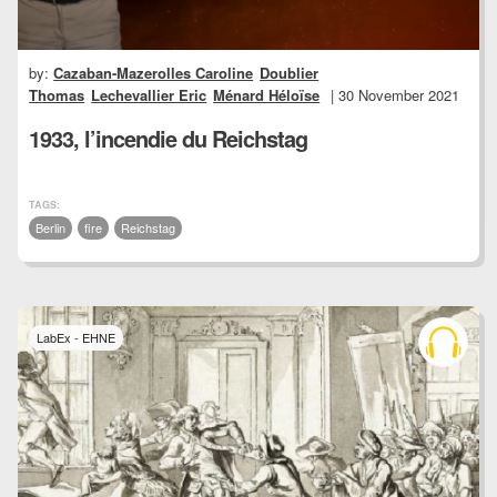
by:
Cazaban-Mazerolles Caroline
Doublier
Thomas
Lechevallier Eric
Ménard Héloïse
| 30 November 2021
1933, l’incendie du Reichstag
TAGS:
Berlin
fire
Reichstag
LabEx - EHNE