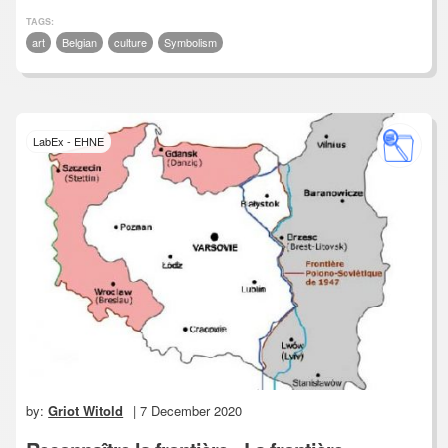
TAGS:
art
Belgian
culture
Symbolism
LabEx - EHNE
by:
Griot Witold
| 7 December 2020