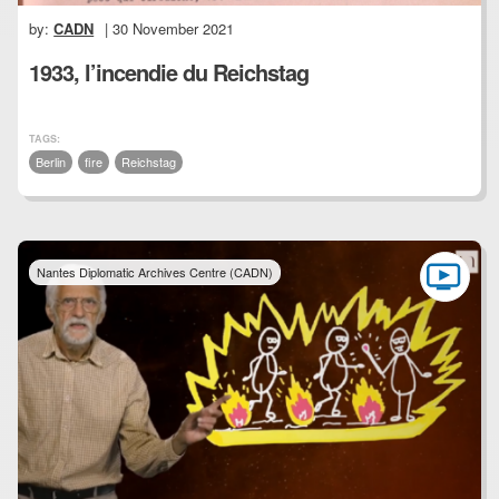
by:
CADN
| 30 November 2021
1933, l’incendie du Reichstag
TAGS:
Berlin
fire
Reichstag
Nantes Diplomatic Archives Centre (CADN)