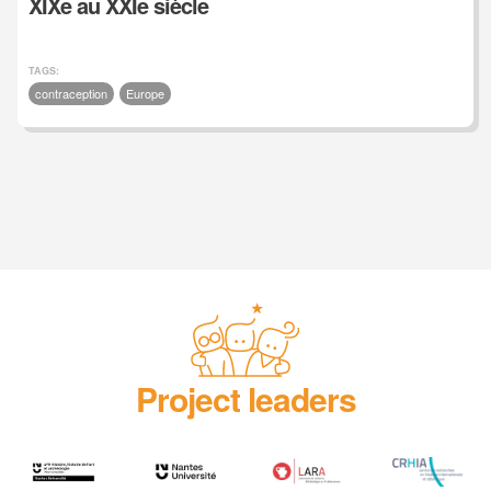
XIXe au XXIe siècle
TAGS:
contraception
Europe
Project leaders