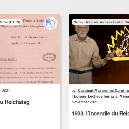
 Centre (CADN)
Nantes Diplomatic Archives Centre (C
r 2021
by:
Cazaban-Mazerolles Carolin
Thomas
Lechevallier Eric
Ména
du Reichstag
November 2021
1933, l’incendie du Re