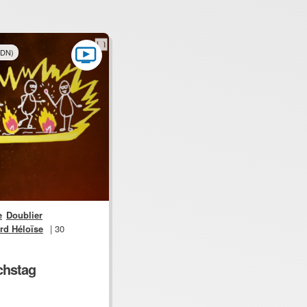
ADN)
e
Doublier
rd Héloïse
| 30
ichstag