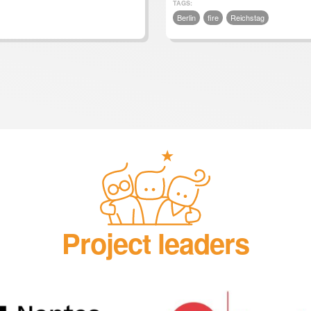
TAGS:
Berlin
fire
Reichstag
Project leaders