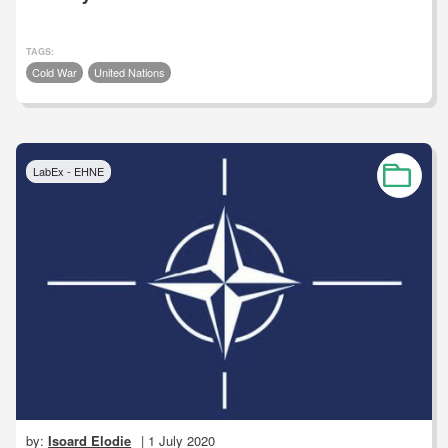
TAGS:
Cold War
United Nations
LabEx - EHNE
by:
Isoard Elodie
| 1 July 2020