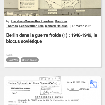
by:
Cazaban-Mazerolles Caroline
Doublier
Thomas
Lechevallier Eric
Ménard Héloïse
| 17 March 2021
Berlin dans la guerre froide (1) : 1948-1949, le
blocus soviétique
TAGS:
Cold War
United States
Nantes Diplomatic Archives Centre (CADN)