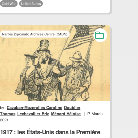
Cold War
United States
Nantes Diplomatic Archives Centre (CADN)
by:
Cazaban-Mazerolles Caroline
Doublier
Thomas
Lechevallier Eric
Ménard Héloïse
| 17 March
2021
1917 : les États-Unis dans la Première