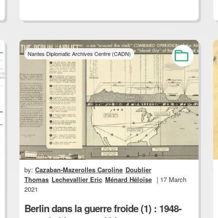
Nantes Diplomatic Archives Centre (CADN)
by:
Cazaban-Mazerolles Caroline
Doublier
Thomas
Lechevallier Eric
Ménard Héloïse
| 17 March
2021
Berlin dans la guerre froide (1) : 1948-