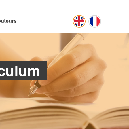
buteurs
iculum