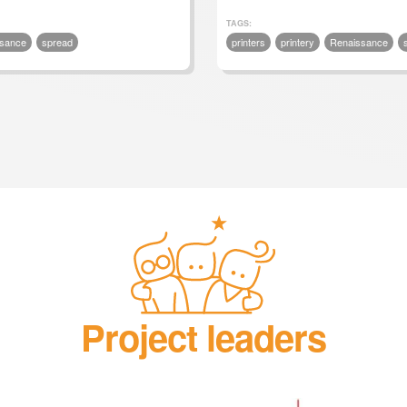
TAGS:
sance
spread
printers
printery
Renaissance
Project leaders