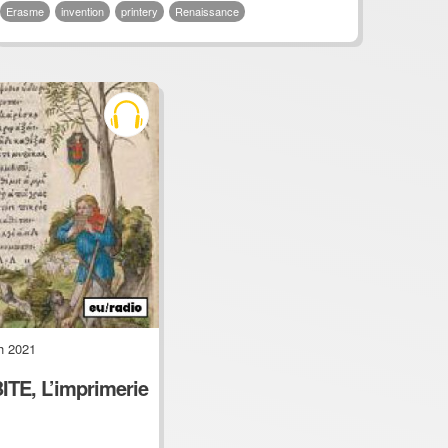
Erasme
invention
printery
Renaissance
h 2021
E, L’imprimerie