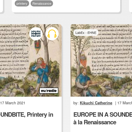
printery
Renaissance
LabEx - EHNE
 17 March 2021
by:
Kikuchi Catherine
| 17 Marc
NDBITE, Printery in
EUROPE IN A SOUNDBIT
à la Renaissance