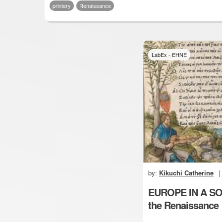
printery
Renaissance
LabEx - EHNE
by:
Kikuchi Catherine
|
EUROPE IN A SOU
the Renaissance