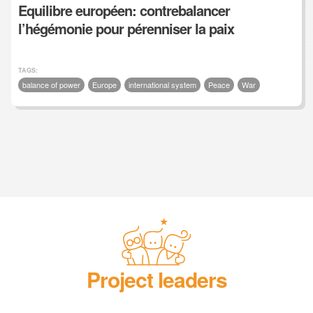
Equilibre européen: contrebalancer
l’hégémonie pour pérenniser la paix
TAGS:
balance of power
Europe
international system
Peace
War
Project leaders