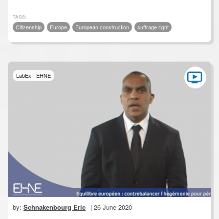
TAGS:
Citizenship
Europe
European construction
suffrage right
LabEx - EHNE
by:
Schnakenbourg Eric
| 26 June 2020