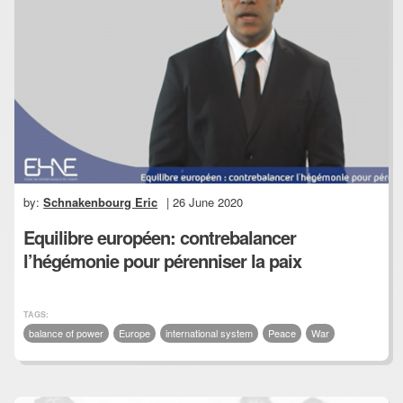
by:
Schnakenbourg Eric
| 26 June 2020
Equilibre européen: contrebalancer
l’hégémonie pour pérenniser la paix
TAGS:
balance of power
Europe
international system
Peace
War