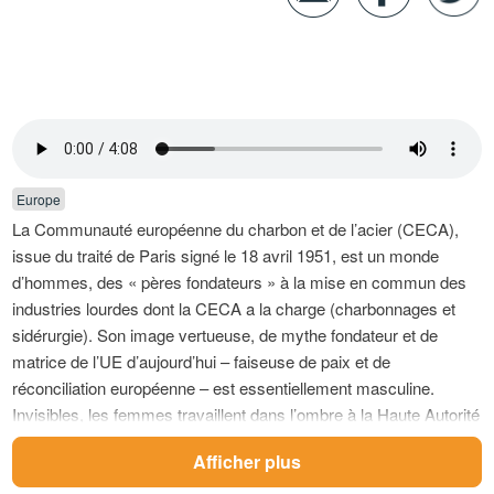
Europe
La Communauté européenne du charbon et de l’acier (CECA),
issue du traité de Paris signé le 18 avril 1951, est un monde
d’hommes, des « pères fondateurs » à la mise en commun des
industries lourdes dont la CECA a la charge (charbonnages et
sidérurgie). Son image vertueuse, de mythe fondateur et de
matrice de l’UE d’aujourd’hui – faiseuse de paix et de
réconciliation européenne – est essentiellement masculine.
Invisibles, les femmes travaillent dans l’ombre à la Haute Autorité
de la CECA et dans les autres institutions qui se mettent en place
Afficher plus
dans les années 1950. Elles exercent surtout des activités de «
bureau » (secrétaires, sténodactylographes, interprètes),