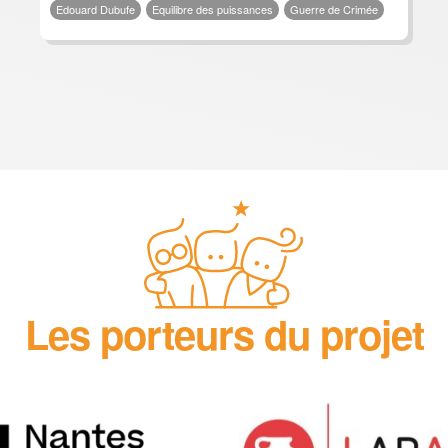
Edouard Dubufe
Equilibre des puissances
Guerre de Crimée
Les porteurs du projet