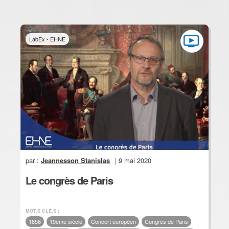
LabEx - EHNE
par :
Jeannesson Stanislas
| 9 mai 2020
Le congrès de Paris
MOT.S CLÉ.S :
1856
19ème siècle
Concert européen
Congrès de Paris