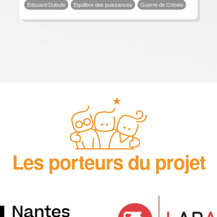
Edouard Dubufe
Equilibre des puissances
Guerre de Crimée
Les porteurs du projet