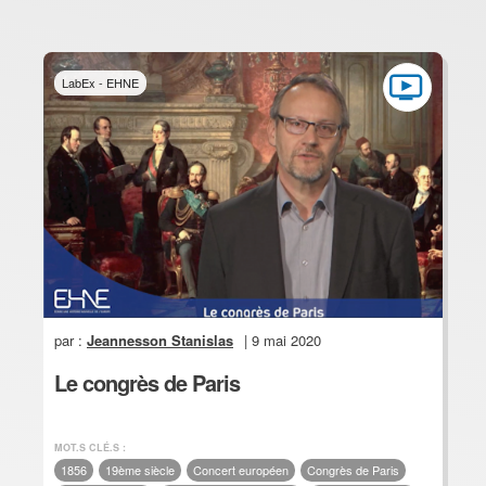
LabEx - EHNE
par :
Jeannesson Stanislas
| 9 mai 2020
Le congrès de Paris
MOT.S CLÉ.S :
1856
19ème siècle
Concert européen
Congrès de Paris