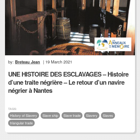
by:
Breteau Jean
| 19 March 2021
UNE HISTOIRE DES ESCLAVAGES – Histoire
d’une traite négrière – Le retour d’un navire
négrier à Nantes
TAGS:
History of Slavery
Slave ship
Slave trade
Slavery
Slaves
triangular trade