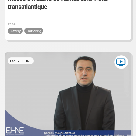
transatlantique
TAGS:
Slavery
Trafficking
LabEx - EHNE