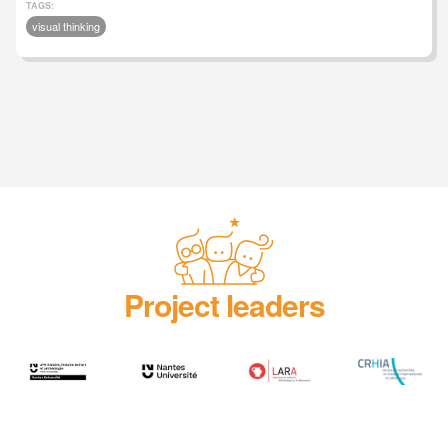
TAGS:
visual thinking
Project leaders