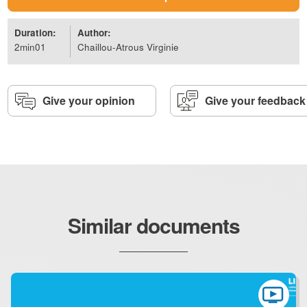
possibles.
Duration:
Author:
Découvrez aussi l’
épisode 1
et l’
épisode 2
du vocabulaire
2min01
Chaillou-Atrous Virginie
visuel.
Texte et voix off :
Virginie Chaillou-Atrous
Give your opinion
Give your feedback
Dessins :
Virginie Chaillou-Atrous et Emmy Parmentier
Montage et réalisation :
Emmy Parmentier
Similar documents