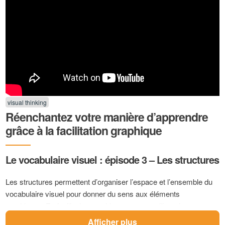
visual thinking
Réenchantez votre manière d’apprendre
grâce à la facilitation graphique
Le vocabulaire visuel : épisode 3 – Les structures
Les structures permettent d’organiser l’espace et l’ensemble du
vocabulaire visuel pour donner du sens aux éléments
graphiques. En facilitation graphique, on peut utiliser des
structures métaphoriques. Il existe plusieurs structures
Afficher plus