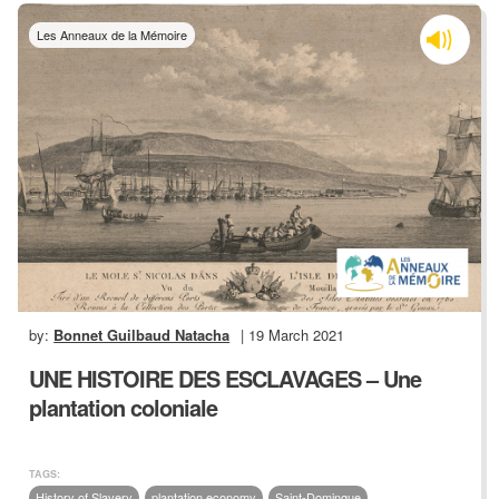
Les Anneaux de la Mémoire
by:
Bonnet Guilbaud Natacha
| 19 March 2021
UNE HISTOIRE DES ESCLAVAGES – Une
plantation coloniale
TAGS:
History of Slavery
plantation economy
Saint-Domingue