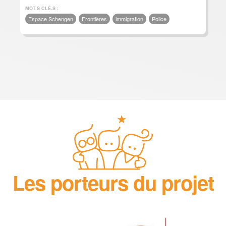
MOT.S CLÉ.S :
Espace Schengen
Frontières
immigration
Police
Les porteurs du projet