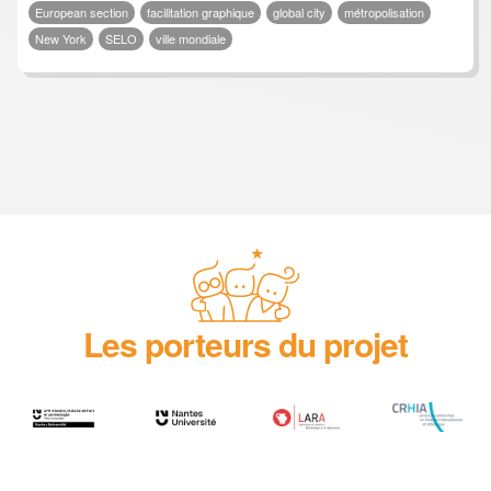
European section
facilitation graphique
global city
métropolisation
New York
SELO
ville mondiale
Les porteurs du projet