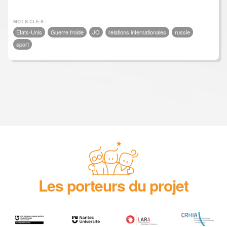
MOT.S CLÉ.S :
Etats-Unis
Guerre froide
JO
relations internationales
russie
sport
Les porteurs du projet