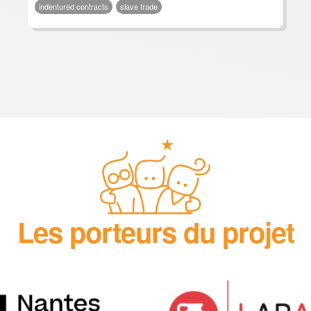
indentured contracts
slave trade
Les porteurs du projet