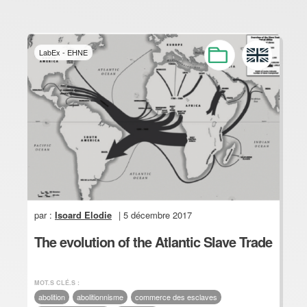
LabEx - EHNE
par :
Isoard Elodie
| 5 décembre 2017
The evolution of the Atlantic Slave Trade
MOT.S CLÉ.S :
abolition
abolitionnisme
commerce des esclaves