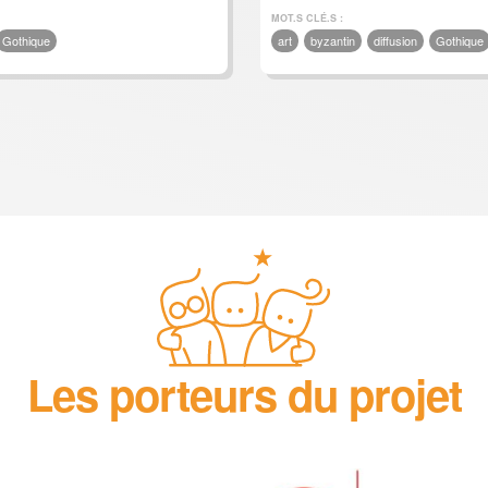
MOT.S CLÉ.S :
Gothique
art
byzantin
diffusion
Gothique
Les porteurs du projet