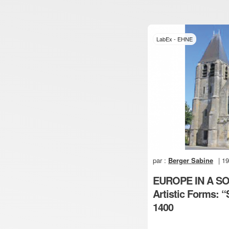
LabEx - EHNE
par :
Berger Sabine
| 1
EUROPE IN A SOU
Artistic Forms: “
1400