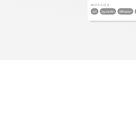
MOT.S CLÉ.S :
art
byzantin
diffusion