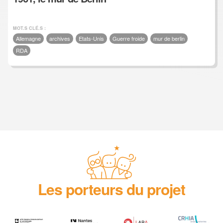
MOT.S CLÉ.S :
Allemagne
archives
Etats-Unis
Guerre froide
mur de berlin
RDA
Les porteurs du projet