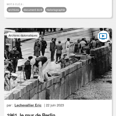
MOT.S CLÉ.S :
archives
document écrit
historiographie
Archives diplomatiques
par :
Lechevallier Eric
| 22 juin 2023
1961, le mur de Berlin