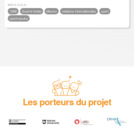
MOT.S CLÉ.S :
1968
Guerre froide
Mexico
relations internationales
sport
sportnaouka
Les porteurs du projet