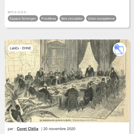
MOT.S CLÉ.S :
Espace Schengen
Frontières
libre circulation
Union européenne
LabEx - EHNE
par :
Coret Clélia
| 20 novembre 2020