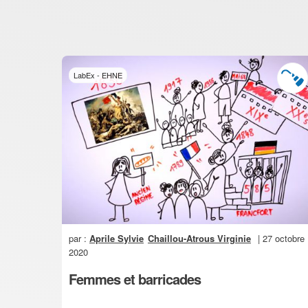
LabEx - EHNE
par :
Aprile Sylvie
Chaillou-Atrous Virginie
| 27 octobre
2020
Femmes et barricades