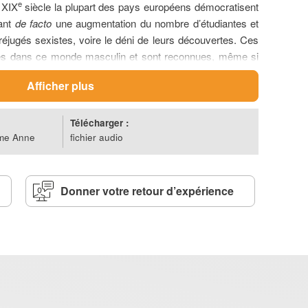
e
u
XIX
siècle la plupart des pays européens démocratisent
uant
de facto
une augmentation du nombre d’étudiantes et
éjugés sexistes, voire le déni de leurs découvertes. Ces
hes dans ce monde masculin et sont reconnues, même si
e
monieusement attribués. Depuis le milieu du
xx
siècle, de
Afficher plus
mmes scientifiques font surgir des problématiques de
ux neurosciences, de l’alimentation à l’environnement.
ier, ces scientifiques demeurent encore aujourd’hui
Télécharger :
me Anne
fichier audio
 comme des exceptions que comme des modèles.
 à partir de la notice EHNE
Femmes de sciences
Pascal JACQUEMONT.
Donner votre retour d’expérience
us
t réalisation:
Euradionantes