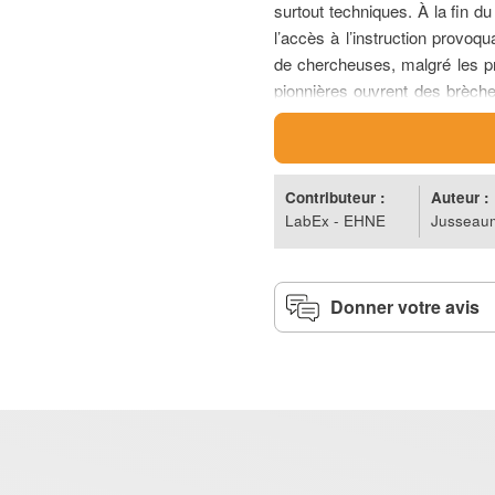
surtout techniques. À la fin d
l’accès à l’instruction provoq
de chercheuses, malgré les pr
pionnières ouvrent des brèc
les prix Nobel leur sont parci
nouvelles générations de fe
recherche, de la pédiatrie a
Néanmoins, emblématiques h
Contributeur :
Auteur :
LabEx - EHNE
Jusseau
symboliques, perçues plutôt
Réalisé par Anne Jusseaume
XIXe-XXIe siècles
de Louis-
Donner votre avis
Voix: Virginie Chaillou-Atro
Enregistrement, conception e