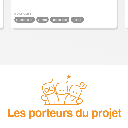
MOT.S CLÉ.S :
catholicisme
Genre
Religieuses
religion
Les porteurs du projet