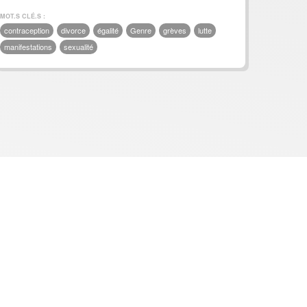
MOT.S CLÉ.S :
contraception
divorce
égalité
Genre
grèves
lutte
manifestations
sexualité