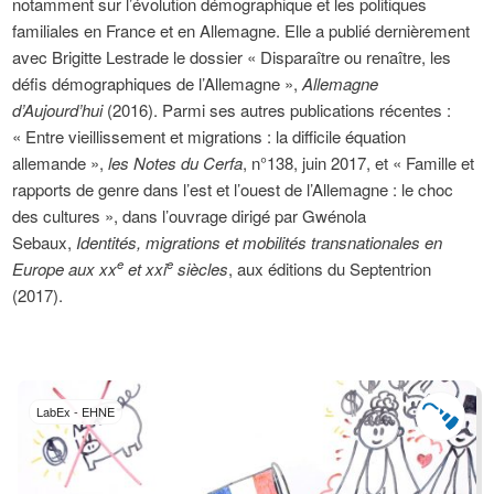
notamment sur l’évolution démographique et les politiques
familiales en France et en Allemagne. Elle a publié dernièrement
avec Brigitte Lestrade le dossier « Disparaître ou renaître, les
défis démographiques de l’Allemagne »,
Allemagne
d’Aujourd’hui
(2016). Parmi ses autres publications récentes :
« Entre vieillissement et migrations : la difficile équation
allemande »,
les Notes du Cerfa
, n°138, juin 2017, et « Famille et
rapports de genre dans l’est et l’ouest de l’Allemagne : le choc
des cultures », dans l’ouvrage dirigé par Gwénola
Sebaux,
Identités, migrations et mobilités transnationales en
e
e
Europe aux
xx
et
xxi
siècles
, aux éditions du Septentrion
(2017).
LabEx - EHNE