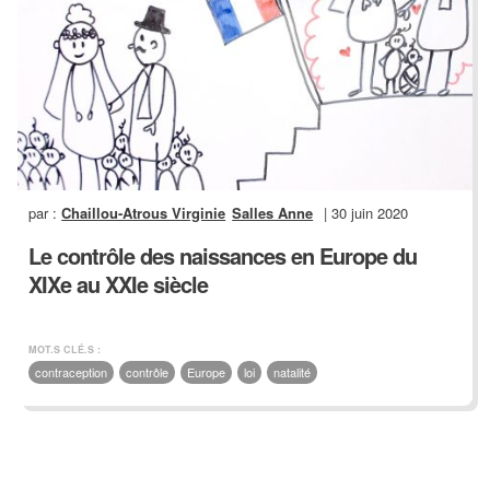
par :
Chaillou-Atrous Virginie
Salles Anne
| 30 juin 2020
Le contrôle des naissances en Europe du
XIXe au XXIe siècle
MOT.S CLÉ.S :
contraception
contrôle
Europe
loi
natalité