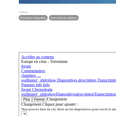
TOPICS:
European integration
International relations