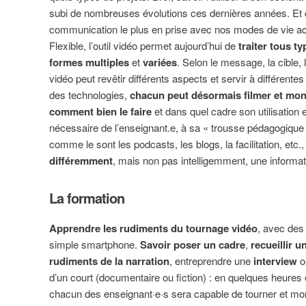
subi de nombreuses évolutions ces dernières années. Et 
communication le plus en prise avec nos modes de vie ac
Flexible, l’outil vidéo permet aujourd’hui de
traiter tous t
formes multiples
et
variées
. Selon le message, la cible, l
vidéo peut revêtir différents aspects et servir à différent
des technologies,
chacun peut désormais filmer et mon
comment bien le faire
et dans quel cadre son utilisation e
nécessaire de l’enseignant.e, à sa « trousse pédagogique »,
comme le sont les podcasts, les blogs, la facilitation, etc.
différemment
, mais non pas intelligemment, une informa
La formation
Apprendre les rudiments du tournage vidéo
, avec des
simple smartphone.
Savoir poser un cadre
,
recueillir 
rudiments de la narration
, entreprendre une
interview
o
d’un court (documentaire ou fiction) : en quelques heures
chacun des enseignant·e·s sera capable de tourner et mon