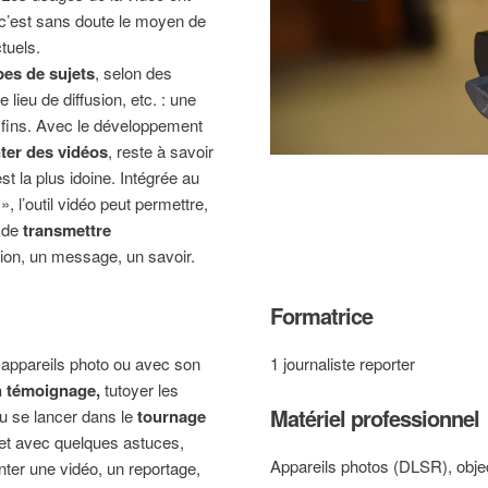
c’est sans doute le moyen de
tuels.
ypes de sujets
, selon des
e lieu de diffusion, etc. : une
es fins. Avec le développement
ter des vidéos
, reste à savoir
st la plus idoine. Intégrée au
 l’outil vidéo peut permettre,
, de
transmettre
tion, un message, un savoir.
Formatrice
 appareils photo ou avec son
1 journaliste reporter
un témoignage,
tutoyer les
Matériel professionnel
u se lancer dans le
tournage
 et avec quelques astuces,
Appareils photos (DLSR), objec
ter une vidéo, un reportage,