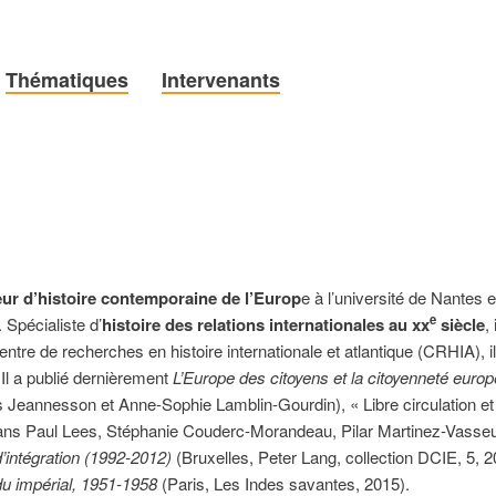
Thématiques
Intervenants
ur d’histoire contemporaine de l’Europ
e à l’université de Nantes 
e
. Spécialiste d’
histoire des relations internationales au
xx
siècle
,
e de recherches en histoire internationale et atlantique (CRHIA), il 
l a publié dernièrement
L’Europe des citoyens et la citoyenneté euro
s Jeannesson et Anne-Sophie Lamblin-Gourdin), « Libre circulation et
ns Paul Lees, Stéphanie Couderc-Morandeau, Pilar Martinez-Vasseur
’intégration (1992-2012)
(Bruxelles, Peter Lang, collection DCIE, 5, 2
u impérial, 1951-1958
(Paris, Les Indes savantes, 2015).